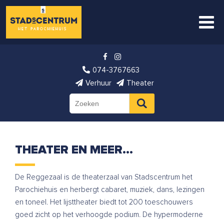
074-3767663
Verhuur
Theater
THEATER EN MEER…
De Reggezaal is de theaterzaal van Stadscentrum het
Parochiehuis en herbergt cabaret, muziek, dans, lezingen
en toneel. Het lijsttheater biedt tot 200 toeschouwers
goed zicht op het verhoogde podium. De hypermoderne