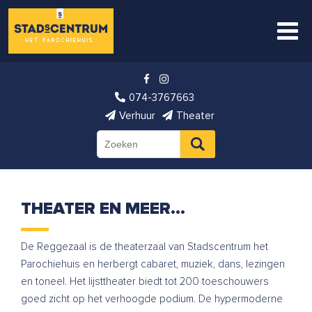
074-3767663
Verhuur
Theater
THEATER EN MEER…
De Reggezaal is de theaterzaal van Stadscentrum het
Parochiehuis en herbergt cabaret, muziek, dans, lezingen
en toneel. Het lijsttheater biedt tot 200 toeschouwers
goed zicht op het verhoogde podium. De hypermoderne