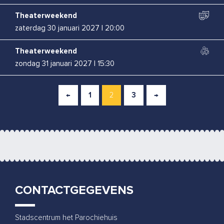
Theaterweekend
zaterdag 30 januari 2027
|
20:00
Theaterweekend
zondag 31 januari 2027
|
15:30
Boban Braspenning
←
1
2
3
→
woensdag 3 februari 2027
|
20:00
Renske Kruitbosch
zaterdag 13 februari 2027
|
20:00
Bas Birker
woensdag 10 maart 2027
|
20:00
CONTACTGEGEVENS
Rapalje
vrijdag 26 maart 2027
|
20:00
Stadscentrum het Parochiehuis