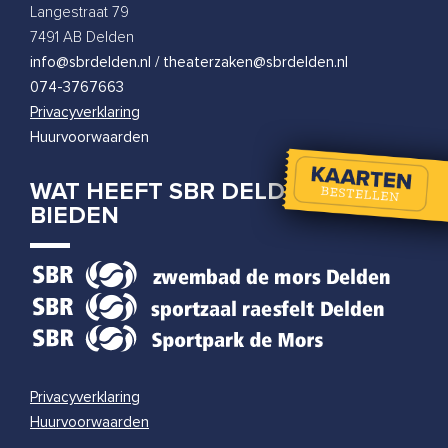
Tobi Kooiman
Langestraat 79
woensdag 31 maart 2027
|
20:00
7491 AB Delden
info@sbrdelden.nl / theaterzaken@sbrdelden.nl
074-3767663
Privacyverklaring
Huurvoorwaarden
WAT HEEFT SBR DELDEN TE
BIEDEN
Privacyverklaring
Huurvoorwaarden