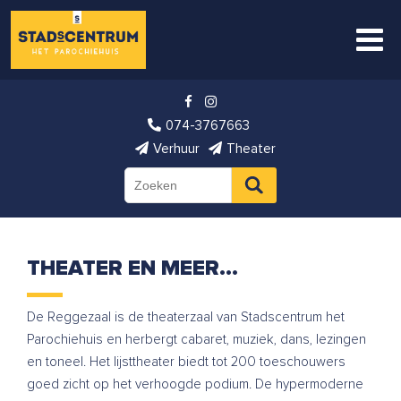
074-3767663
Verhuur
Theater
THEATER EN MEER…
De Reggezaal is de theaterzaal van Stadscentrum het
Parochiehuis en herbergt cabaret, muziek, dans, lezingen
en toneel. Het lijsttheater biedt tot 200 toeschouwers
goed zicht op het verhoogde podium. De hypermoderne