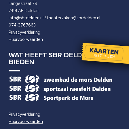
Tobi Kooiman
Langestraat 79
woensdag 31 maart 2027
|
20:00
7491 AB Delden
info@sbrdelden.nl / theaterzaken@sbrdelden.nl
074-3767663
Privacyverklaring
Huurvoorwaarden
WAT HEEFT SBR DELDEN TE
BIEDEN
Privacyverklaring
Huurvoorwaarden