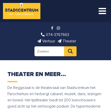
074-3767663
Verhuur
Theater
THEATER EN MEER…
De Reggezaal is de theaterzaal van Stadscentrum het
Parochiehuis en herbergt cabaret, muziek, dans, lezingen
en toneel. Het lijsttheater biedt tot 200 toeschouwers
goed zicht op het verhoogde podium. De hypermoderne