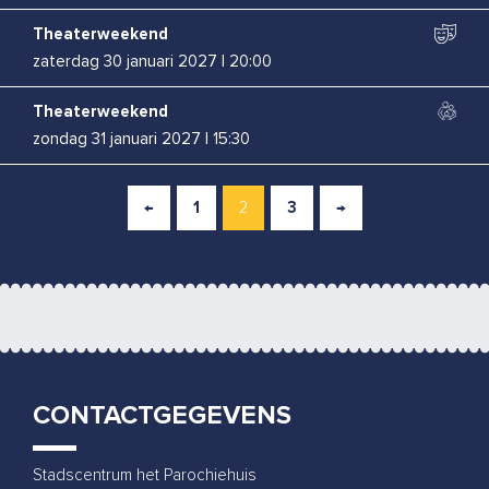
Theaterweekend
zaterdag 30 januari 2027
|
20:00
Theaterweekend
zondag 31 januari 2027
|
15:30
Boban Braspenning
←
1
2
3
→
woensdag 3 februari 2027
|
20:00
Renske Kruitbosch
zaterdag 13 februari 2027
|
20:00
Bas Birker
woensdag 10 maart 2027
|
20:00
CONTACTGEGEVENS
Rapalje
vrijdag 26 maart 2027
|
20:00
Stadscentrum het Parochiehuis