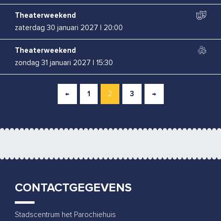
Theaterweekend
zaterdag 30 januari 2027
|
20:00
Theaterweekend
zondag 31 januari 2027
|
15:30
Boban Braspenning
←
1
2
3
→
woensdag 3 februari 2027
|
20:00
Renske Kruitbosch
zaterdag 13 februari 2027
|
20:00
Bas Birker
woensdag 10 maart 2027
|
20:00
CONTACTGEGEVENS
Rapalje
vrijdag 26 maart 2027
|
20:00
Stadscentrum het Parochiehuis