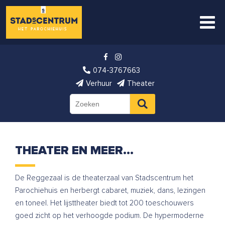
074-3767663
Verhuur
Theater
THEATER EN MEER…
De Reggezaal is de theaterzaal van Stadscentrum het
Parochiehuis en herbergt cabaret, muziek, dans, lezingen
en toneel. Het lijsttheater biedt tot 200 toeschouwers
goed zicht op het verhoogde podium. De hypermoderne