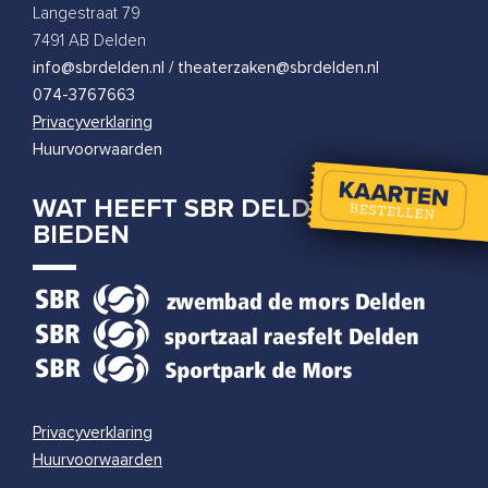
Tobi Kooiman
Langestraat 79
woensdag 31 maart 2027
|
20:00
7491 AB Delden
info@sbrdelden.nl / theaterzaken@sbrdelden.nl
074-3767663
Privacyverklaring
Huurvoorwaarden
WAT HEEFT SBR DELDEN TE
BIEDEN
Privacyverklaring
Huurvoorwaarden