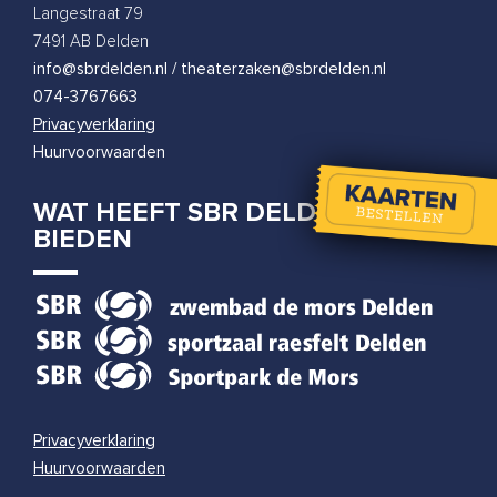
Tobi Kooiman
Langestraat 79
woensdag 31 maart 2027
|
20:00
7491 AB Delden
info@sbrdelden.nl / theaterzaken@sbrdelden.nl
074-3767663
Privacyverklaring
Huurvoorwaarden
WAT HEEFT SBR DELDEN TE
BIEDEN
Privacyverklaring
Huurvoorwaarden