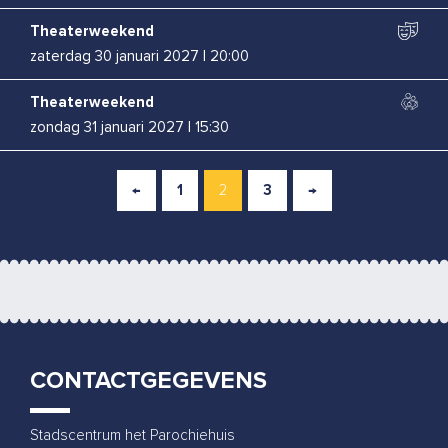
Theaterweekend
zaterdag 30 januari 2027
|
20:00
Theaterweekend
zondag 31 januari 2027
|
15:30
Boban Braspenning
←
1
2
3
→
woensdag 3 februari 2027
|
20:00
Renske Kruitbosch
zaterdag 13 februari 2027
|
20:00
Bas Birker
woensdag 10 maart 2027
|
20:00
CONTACTGEGEVENS
Rapalje
vrijdag 26 maart 2027
|
20:00
Stadscentrum het Parochiehuis