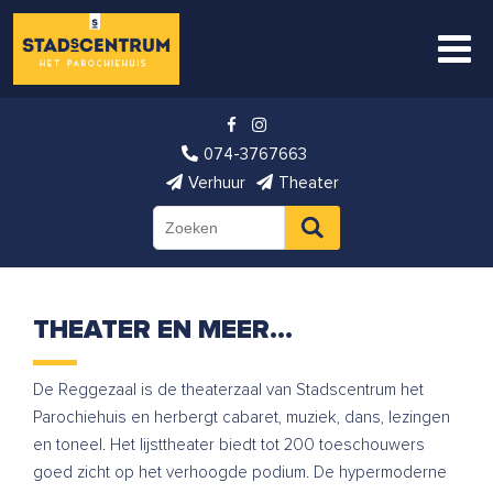
074-3767663
Verhuur
Theater
THEATER EN MEER…
De Reggezaal is de theaterzaal van Stadscentrum het
Parochiehuis en herbergt cabaret, muziek, dans, lezingen
en toneel. Het lijsttheater biedt tot 200 toeschouwers
goed zicht op het verhoogde podium. De hypermoderne