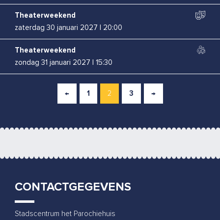
Theaterweekend
zaterdag 30 januari 2027
|
20:00
Theaterweekend
zondag 31 januari 2027
|
15:30
Boban Braspenning
←
1
2
3
→
woensdag 3 februari 2027
|
20:00
Renske Kruitbosch
zaterdag 13 februari 2027
|
20:00
Bas Birker
woensdag 10 maart 2027
|
20:00
CONTACTGEGEVENS
Rapalje
vrijdag 26 maart 2027
|
20:00
Stadscentrum het Parochiehuis