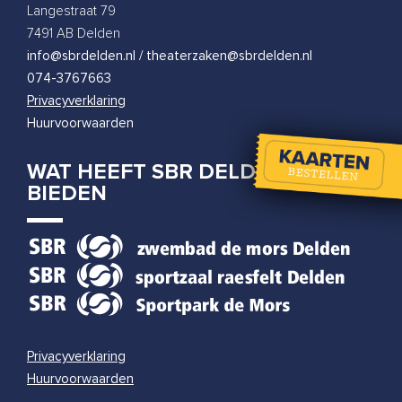
Tobi Kooiman
Langestraat 79
woensdag 31 maart 2027
|
20:00
7491 AB Delden
info@sbrdelden.nl / theaterzaken@sbrdelden.nl
074-3767663
Privacyverklaring
Huurvoorwaarden
WAT HEEFT SBR DELDEN TE
BIEDEN
Privacyverklaring
Huurvoorwaarden