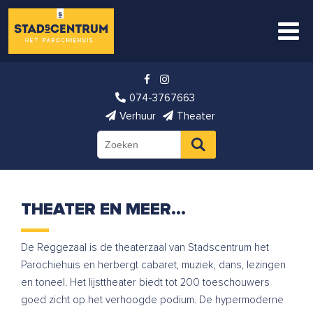
074-3767663
Verhuur
Theater
THEATER EN MEER…
De Reggezaal is de theaterzaal van Stadscentrum het
Parochiehuis en herbergt cabaret, muziek, dans, lezingen
en toneel. Het lijsttheater biedt tot 200 toeschouwers
goed zicht op het verhoogde podium. De hypermoderne