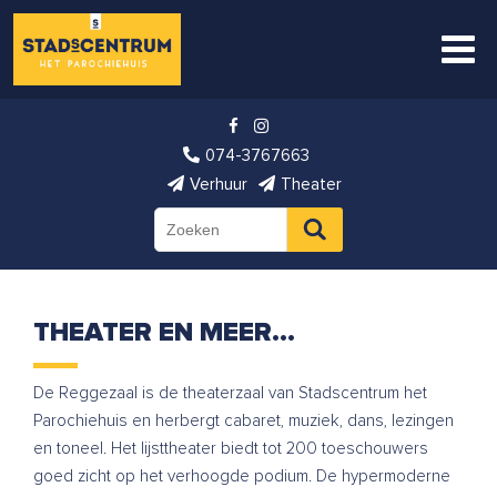
074-3767663
Verhuur
Theater
THEATER EN MEER…
De Reggezaal is de theaterzaal van Stadscentrum het
Parochiehuis en herbergt cabaret, muziek, dans, lezingen
en toneel. Het lijsttheater biedt tot 200 toeschouwers
goed zicht op het verhoogde podium. De hypermoderne