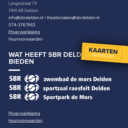
Tobi Kooiman
Langestraat 79
woensdag 31 maart 2027
|
20:00
7491 AB Delden
info@sbrdelden.nl / theaterzaken@sbrdelden.nl
074-3767663
Privacyverklaring
Huurvoorwaarden
WAT HEEFT SBR DELDEN TE
BIEDEN
Privacyverklaring
Huurvoorwaarden