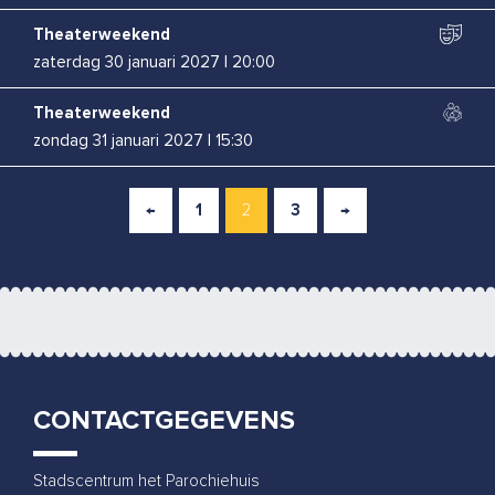
Theaterweekend
zaterdag 30 januari 2027
|
20:00
Theaterweekend
zondag 31 januari 2027
|
15:30
Boban Braspenning
←
1
2
3
→
woensdag 3 februari 2027
|
20:00
Renske Kruitbosch
zaterdag 13 februari 2027
|
20:00
Bas Birker
woensdag 10 maart 2027
|
20:00
CONTACTGEGEVENS
Rapalje
vrijdag 26 maart 2027
|
20:00
Stadscentrum het Parochiehuis