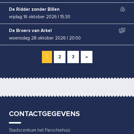
De Ridder zonder Billen
vrijdag 16 oktober 2026
|
15:30
De Broers van Arkel
woensdag 28 oktober 2026
|
20:00
Mirjam Spitholt
1
2
3
→
donderdag 29 oktober 2026
|
20:00
Helligen Hendrik
vrijdag 13 november 2026
|
20:00
Stroef & Friends
vrijdag 20 november 2026
|
20:00
CONTACTGEGEVENS
Kim Schuddeboom
woensdag 25 november 2026
|
20:00
Stadscentrum het Parochiehuis