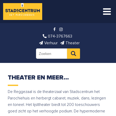
074-3767663
Verhuur
Theater
THEATER EN MEER…
De Reggezaal is de theaterzaal van Stadscentrum het
Parochiehuis en herbergt cabaret, muziek, dans, lezingen
en toneel. Het lijsttheater biedt tot 200 toeschouwers
goed zicht op het verhoogde podium. De hypermoderne