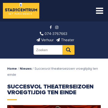
074-3767663
Verhuur
Theater
Home
/
Nieuws
/
Succesvol theaterseizoen vroegtijdig ten
einde
SUCCESVOL THEATERSEIZOEN
VROEGTIJDIG TEN EINDE