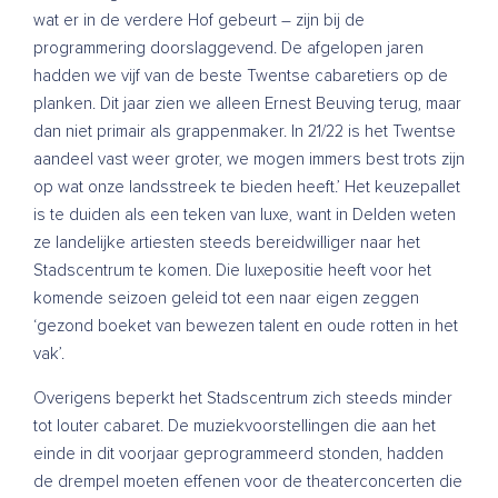
wat er in de verdere Hof gebeurt – zijn bij de
programmering doorslaggevend. De afgelopen jaren
hadden we vijf van de beste Twentse cabaretiers op de
planken. Dit jaar zien we alleen Ernest Beuving terug, maar
dan niet primair als grappenmaker. In 21/22 is het Twentse
aandeel vast weer groter, we mogen immers best trots zijn
op wat onze landsstreek te bieden heeft.’ Het keuzepallet
is te duiden als een teken van luxe, want in Delden weten
ze landelijke artiesten steeds bereidwilliger naar het
Stadscentrum te komen. Die luxepositie heeft voor het
komende seizoen geleid tot een naar eigen zeggen
‘gezond boeket van bewezen talent en oude rotten in het
vak’.
Overigens beperkt het Stadscentrum zich steeds minder
tot louter cabaret. De muziekvoorstellingen die aan het
einde in dit voorjaar geprogrammeerd stonden, hadden
de drempel moeten effenen voor de theaterconcerten die