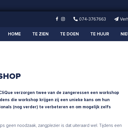
074-3767663
Ver
HOME
TE ZIEN
TE DOEN
TE HUUR
NI
SHOP
CliQue verzorgen twee van de zangeressen een workshop
jdens die workshop krijgen zij een unieke kans om hun
onals (nog verder) te verbeteren en om mogelijk zelfs
s geen noodzaak, zangplezier is dat uiteraard wel. Tijdens een