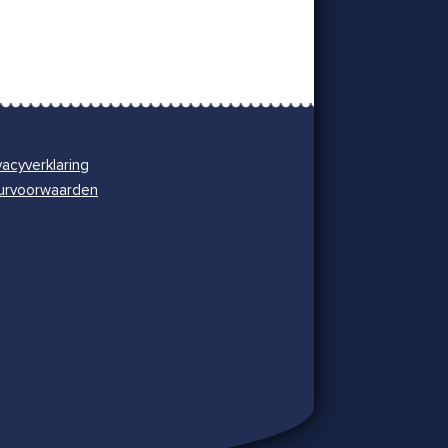
vacyverklaring
urvoorwaarden