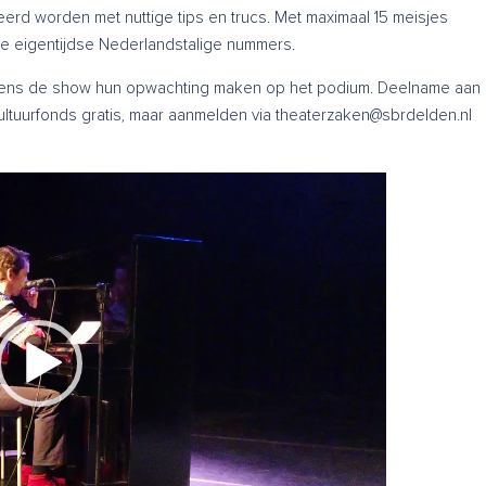
eerd worden met nuttige tips en trucs. Met maximaal 15 meisjes
le eigentijdse Nederlandstalige nummers.
jdens de show hun opwachting maken op het podium. Deelname aan
ltuurfonds gratis, maar aanmelden via theaterzaken@sbrdelden.nl