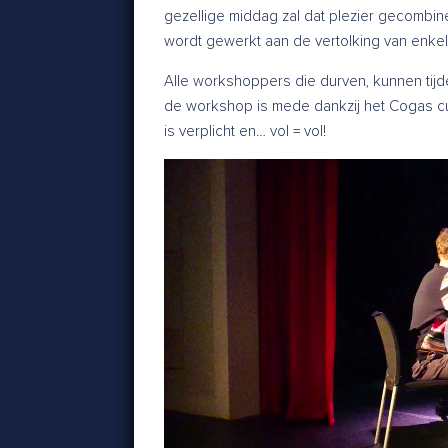
gezellige middag zal dat plezier gecombin
wordt gewerkt aan de vertolking van enke
Alle workshoppers die durven, kunnen ti
de workshop is mede dankzij het Cogas cu
is verplicht en… vol = vol!
Videospeler