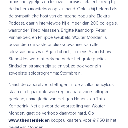
hilarische typetjes en feilloze improvisatietalent kreeg hij
de lachers moeiteloos op zijn hand. Ook is hij bekend als
de sympathieke host van de razend populaire Elektra
Podcast, daarin interviewde hij al meer dan 200 collega’s,
waaronder Theo Maassen, Brigitte Kaandorp, Peter
Pannekoek, en Philippe Geubels. Wouter Monden is
bovendien de vaste publieksopwarmer van alle
televisieshows van Arjen Lubach, in diens Avondshow
Stand-Ups werd hij bekend onder het grote publiek.
Sindsdien stromen zijn zalen vol, zo ook voor zijn
zoveelste soloprogramma: Stormbrein.
Naast de cabaretvoorstellingen uit de achtlachencylcus
staan er dit jaar ook twee regiocabaretvoorstellingen
gepland, namelijk die van Helligen Hendrik en Thijs
Kemperink. Net als voor de voorstelling van Wouter
Monden, gaat de verkoop daarvoor hard. Op
www.theaterdelden
koopt u kaarten, voor €17,50 in het
geval van Monden.