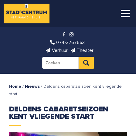
074-3767663
Verhuur
Theater
Home
/
Nieuws
/
Deldens cabaretseizoen kent vliegende
start
DELDENS CABARETSEIZOEN
KENT VLIEGENDE START